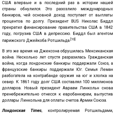
США впервые и в последний раз в истории нашей
страны обнулился. Это разозлило международных
банкиров, чей основной доход поступает от выплаты
процентов по долгу. Президент BUS Николас Биддл
прекратил финансирование правительства США в 1842
году, погрузив США в депрессию. Биддл был агентом
[10]
парижского Джейкоба Ротшильда.
В это же время на Джексона обрушилась Мексиканская
война. Несколько лет спустя разразилась Гражданская
война, когда лондонские банкиры поддержали Союз, а
французские банкиры поддержали Юг. Семья Леман
разбогатела на контрабанде оружия на юг и хлопка на
север. К 1861 году долг США составлял 100 миллионов
долларов. Новый президент Авраам Линкольн снова
пренебрежительно отнесся к евробанкирам, выпустив
доллары Линкольна для оплаты счетов Армии Союза.
Лондонская Times
, контролируемая Ротшильдами,