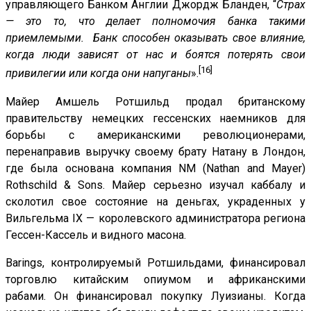
управляющего Банком Англии Джордж Бланден, “
Страх
— это то, что делает полномочия банка такими
приемлемыми. Банк способен оказывать свое влияние,
когда люди зависят от нас и боятся потерять свои
[16]
привилегии или когда они напуганы
».
Майер Амшель Ротшильд продал британскому
правительству немецких гессенских наемников для
борьбы с американскими революционерами,
перенаправив выручку своему брату Натану в Лондон,
где была основана компания NM (Nathan and Mayer)
Rothschild & Sons. Майер серьезно изучал каббалу и
сколотил свое состояние на деньгах, украденных у
Вильгельма IX — королевского администратора региона
Гессен-Кассель и видного масона.
Barings, контролируемый Ротшильдами, финансировал
торговлю китайским опиумом и африканскими
рабами. Он финансировал покупку Луизианы. Когда