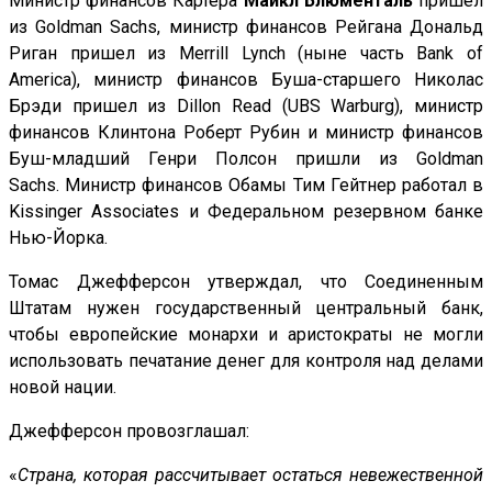
Министр финансов Картера
Майкл Блюменталь
пришел
из Goldman Sachs, министр финансов Рейгана Дональд
Риган пришел из Merrill Lynch (ныне часть Bank of
America), министр финансов Буша-старшего Николас
Брэди пришел из Dillon Read (UBS Warburg), министр
финансов Клинтона Роберт Рубин и министр финансов
Буш-младший Генри Полсон пришли из Goldman
Sachs. Министр финансов Обамы Тим Гейтнер работал в
Kissinger Associates и Федеральном резервном банке
Нью-Йорка.
Томас Джефферсон утверждал, что Соединенным
Штатам нужен государственный центральный банк,
чтобы европейские монархи и аристократы не могли
использовать печатание денег для контроля над делами
новой нации.
Джефферсон провозглашал:
«
Страна, которая рассчитывает остаться невежественной