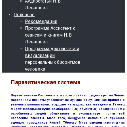
Аудиостатьи Н. В.
Левашова
Полезное
Рекомендации
Программа Ассистент к
сеансам и книгам Н. В.
Левашова
Программа для расчёта и
визуализации
персональных биоритмов
человека
Паразитическая система
Паразитическая Система – это то, что сейчас существует на Земле.
Населением планеты управляют не лучшие из лучших, как принято в
разумных цивилизациях, а худшие из худших, как заведено в Тёмных
Мирах! Небольшая кучка зомбированных, обманутых, искалеченных и
озлобленных людей обманывает и эксплуатирует почти всё
население планеты. Мало того, бездумное исполнение приказов
сделало помощников Князей Тёмного Мира самыми настоящими