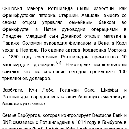
Сыновья Майера Ротшильда были известны как
Франкфуртская пятерка. Старший, Амшель, вместе со
своим отцом управлял семейным банком во
Франкфурте, а Натан руководил операциями в
Лондоне. Младший сын Джейкоб открыл магазин в
Париже, Соломон руководил филиалом в Вене, а Карл
уехал в Неаполь. По оценке автора Фредерика Мортона,
к 1850 году состояние Ротшильдов превышало 10
[21]
миллиардов долларов.
Некоторые исследователи
считают, что их состояние сегодня превышает 100
триллионов долларов.
Варбурги, Кун Лебс, Голдман Сакс, Шиффы и
Ротшильды породнились в одну большую счастливую
банковскую семью.
Семья Варбургов, которая контролирует Deutsche Bank и
BNP, связалась с Ротшильдами в 1814 году в Гамбурге, в