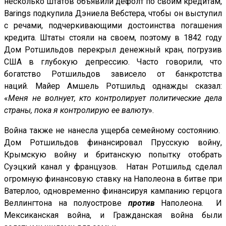
несколько штатов объявили дефолт по своим кредитам,
Barings подкупила Дэниела Вебстера, чтобы он выступил
с речами, подчеркивающими достоинства погашения
кредита. Штаты стояли на своем, поэтому в 1842 году
Дом Ротшильдов перекрыл денежный кран, погрузив
США в глубокую депрессию. Часто говорили, что
богатство Ротшильдов зависело от банкротства
наций. Майер Амшель Ротшильд однажды сказал:
«
Меня не волнует, кто контролирует политические дела
страны, пока я контролирую ее валюту
».
Война также не нанесла ущерба семейному состоянию.
Дом Ротшильдов финансировал Прусскую войну,
Крымскую войну и британскую попытку отобрать
Суэцкий канал у французов. Натан Ротшильд сделал
огромную финансовую ставку на Наполеона в битве при
Ватерлоо, одновременно финансируя кампанию герцога
Веллингтона на полуострове
против
Наполеона. И
Мексиканская война, и Гражданская война были