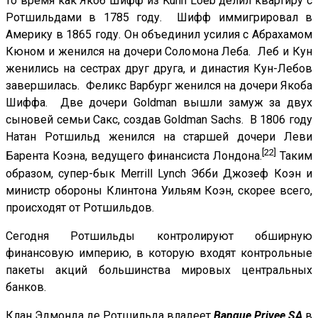
то время как Якоб Шифф из Kuhn Loeb делил квартиру с
Ротшильдами в 1785 году. Шифф иммигрировал в
Америку в 1865 году. Он объединил усилия с Абрахамом
Кюном и женился на дочери Соломона Леба. Леб и Кун
женились на сестрах друг друга, и династия Кун-Лебов
завершилась. Феликс Варбург женился на дочери Якоба
Шиффа. Две дочери Goldman вышли замуж за двух
сыновей семьи Сакс, создав Goldman Sachs. В 1806 году
Натан Ротшильд женился на старшей дочери Леви
[22]
Барента Коэна, ведущего финансиста Лондона.
Таким
образом, супер-бык Merrill Lynch Эбби Джозеф Коэн и
министр обороны Клинтона Уильям Коэн, скорее всего,
происходят от Ротшильдов.
Сегодня Ротшильды контролируют обширную
финансовую империю, в которую входят контрольные
пакеты акций большинства мировых центральных
банков.
Клан Эдмонда де Ротшильда владеет
Banque Privee SA
в