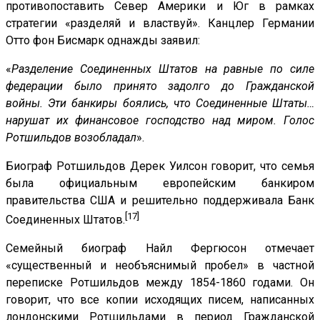
противопоставить Север Америки и Юг в рамках
стратегии «разделяй и властвуй». Канцлер Германии
Отто фон Бисмарк однажды заявил:
«
Разделение Соединенных Штатов на равные по силе
федерации было принято задолго до Гражданской
войны. Эти банкиры боялись, что Соединенные Штаты…
нарушат их финансовое господство над миром. Голос
Ротшильдов возобладал
».
Биограф Ротшильдов Дерек Уилсон говорит, что семья
была официальным европейским банкиром
правительства США и решительно поддерживала Банк
[17]
Соединенных Штатов.
Семейный биограф Найл Фергюсон отмечает
«существенный и необъяснимый пробел» в частной
переписке Ротшильдов между 1854-1860 годами. Он
говорит, что все копии исходящих писем, написанных
лондонскими Ротшильдами в период Гражданской