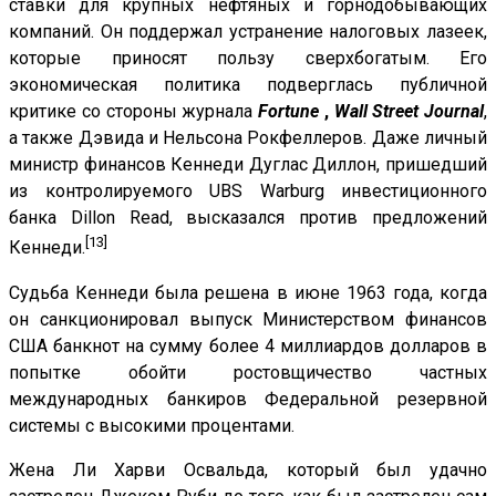
ставки для крупных нефтяных и горнодобывающих
компаний. Он поддержал устранение налоговых лазеек,
которые приносят пользу сверхбогатым. Его
экономическая политика подверглась публичной
критике со стороны журнала
Fortune
,
Wall Street Journal
,
а также Дэвида и Нельсона Рокфеллеров. Даже личный
министр финансов Кеннеди Дуглас Диллон, пришедший
из контролируемого UBS Warburg инвестиционного
банка Dillon Read, высказался против предложений
[13]
Кеннеди.
Судьба Кеннеди была решена в июне 1963 года, когда
он санкционировал выпуск Министерством финансов
США банкнот на сумму более 4 миллиардов долларов в
попытке обойти ростовщичество частных
международных банкиров Федеральной резервной
системы с высокими процентами.
Жена Ли Харви Освальда, который был удачно