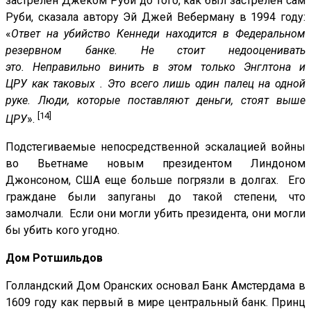
застрелен Джеком Руби до того, как был застрелен сам
Руби, сказала автору Эй Джей Веберману в 1994 году:
«
Ответ на убийство Кеннеди находится в Федеральном
резервном банке. Не стоит недооценивать
это. Неправильно винить в этом только Энглтона и
ЦРУ
как таковых
. Это всего лишь один палец на одной
руке. Люди, которые поставляют деньги, стоят выше
[14]
ЦРУ
».
Подстегиваемые непосредственной эскалацией войны
во Вьетнаме новым президентом Линдоном
Джонсоном, США еще больше погрязли в долгах. Его
граждане были запуганы до такой степени, что
замолчали. Если они могли убить президента, они могли
бы убить кого угодно.
Дом Ротшильдов
Голландский Дом Оранских основал Банк Амстердама в
1609 году как первый в мире центральный банк. Принц