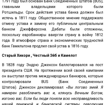
1791 году был основан Банк Соединенных Штатов (BUS),
главными владельцами которого были
Ротшильды. Срок действия устава банка должен был
истечь в 1811 году. Общественное мнение поддержало
отмену устава и замену его публичным центральным
банком Джефферсона. Дебаты были отложены,
поскольку евробанкиры ввергли страну в войну 1812
года. В атмосфере страха и экономических трудностей
банк Гамильтона продлил свой устав в 1816 году.
Старый Хикори , Честный Эйб и Камелот
В 1828 году Эндрю Джексон баллотировался на пост
президента США. На протяжении всей своей кампании
он выступал против международных банкиров, которые
контролировали BUS (Банк Соединенных
Штатов). Джексон декламировал: «
Вы логово змей. Я
намерен разоблачить вас и, клянусь Вечным Богом,
изгоню вас. Если бы люди поняли всю несправедливость
нашей денежной и банковской системы, революция