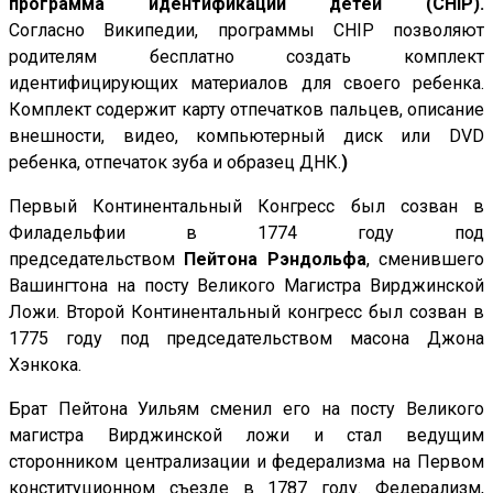
программа идентификации детей (CHIP).
Согласно Википедии, программы CHIP позволяют
родителям бесплатно создать комплект
идентифицирующих материалов для своего ребенка.
Комплект содержит карту отпечатков пальцев, описание
внешности, видео, компьютерный диск или DVD
ребенка, отпечаток зуба и образец ДНК.
)
Первый Континентальный Конгресс был созван в
Филадельфии в 1774 году под
председательством
Пейтона Рэндольфа
, сменившего
Вашингтона на посту Великого Магистра Вирджинской
Ложи. Второй Континентальный конгресс был созван в
1775 году под председательством масона Джона
Хэнкока.
Брат Пейтона Уильям сменил его на посту Великого
магистра Вирджинской ложи и стал ведущим
сторонником централизации и федерализма на Первом
конституционном съезде в 1787 году. Федерализм,