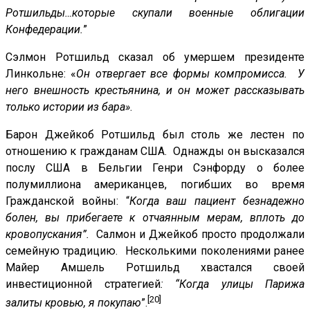
Ротшильды…которые скупали военные облигации
Конфедерации.
”
Сэлмон Ротшильд сказал об умершем президенте
Линкольне: «
Он отвергает все формы компромисса. У
него внешность крестьянина, и он может рассказывать
только истории из бара
»
.
Барон Джейкоб Ротшильд был столь же лестен по
отношению к гражданам США. Однажды он высказался
послу США в Бельгии Генри Сэнфорду о более
полумиллиона американцев, погибших во время
Гражданской войны: “
Когда ваш пациент безнадежно
болен, вы прибегаете к отчаянным мерам, вплоть до
кровопускания”.
Салмон и Джейкоб просто продолжали
семейную традицию. Несколькими поколениями ранее
Майер Амшель Ротшильд хвастался своей
инвестиционной стратегией
: “Когда улицы Парижа
[20]
залиты кровью, я покупаю
”.