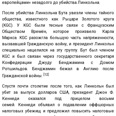
европейцами» незадолго до убийства Линкольна.
После убийства Линкольна Бута увезли члены тайного
общества, известного как Рыцари Золотого круга
(KGC). У KGC были тесные связи с Французским
Обществом Времён, которое произвело Карла
Маркса. KGC разожгла большую часть напряженности,
вызвавшей Гражданскую войну, и президент Линкольн
специально нацелился на эту группу. Бут был членом
KGC и был связан через государственного секретаря
Конфедерации Джуду Бенджамина с Домом
Ротшильдов. Бенджамин бежал в Англию после
[12]
Гражданской войны.
Спустя почти столетие после того, как Линкольн был
убит за выпуск долларов США, президент Джон Ф.
Кеннеди оказался под прицелом восьми
семей. Кеннеди объявил о подавлении оффшорных
налоговых убежищ и предложил повысить налоговые