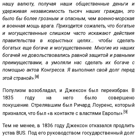
нашу валюту, получая наши общественные деньги и
удерживая независимость тысяч наших граждан, это
было бы более грозным и опасным, чем военно-морская
и военная мощь врага. Приходится сожалеть, что богатые
и могущественные слишком часто искажают действия
правительства в корыстных целях… чтобы сделать
богатых еще богаче и могущественнее. Многие из наших
богачей не довольствовались равной защитой и равными
преимуществами, а умоляли нас сделать их богаче с
помощью актов Конгресса. Я выполнил свой долг перед
[8]
этой страной
».
Популизм возобладал, и Джексон был переизбран. В
1835 году на него было совершено
покушение. Стрелявшим был Ричард Лоуренс, который
[9]
признался, что был «в контакте с властями Европы».
Тем не менее, в 1836 году Джексон отказался продлить
устав BUS. Под его руководством государственный долг