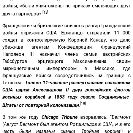
войны, «были уничтожены по приказу сменяющих друг
[18]
друга партнеров».
Французские и британские войска в разгар Гражданской
войны окружили США. Британцы отправили 11 000
солдат в контролируемую Короной Канаду, что дало
убежище агентам Конфедерации. Французский
Наполеон III назначил члена семьи австрийских
Габсбургов эрцгерцога Максимилиана своим
марионеточным императором в Мексике, где
французские войска сосредоточились на границе с
Техасом.
Только 11-часовое развертывание союзником
США царем Александром II двух российских
флотов
военных кораблей в 1863 году спасло Соединенные
[19]
Штаты от повторной колонизации
.
В том же году
Chicago Tribune
взорвалась: “
Белмонт
(Август Белмонт был агентом Ротшильдов в США, и в его
честь были названы скачки 'Тройная корона') и