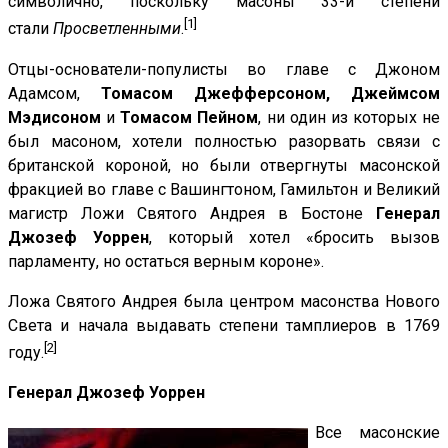
символично, поскольку масоны 33-й степени
[1]
стали
Просветленными
.
Отцы-основатели-популисты во главе с Джоном
Адамсом,
Томасом Джефферсоном, Джеймсом
Мэдисоном
и
Томасом Пейном
, ни один из которых не
был масоном, хотели полностью разорвать связи с
британской короной, но были отвергнуты масонской
фракцией во главе с Вашингтоном, Гамильтон и Великий
магистр Ложи Святого Андрея в Бостоне
Генерал
Джозеф Уоррен
, который хотел «бросить вызов
парламенту, но остаться верным короне».
Ложа Святого Андрея была центром масонства Нового
Света и начала выдавать степени тамплиеров в 1769
[2]
году.
Генерал Джозеф Уоррен
Все масонские