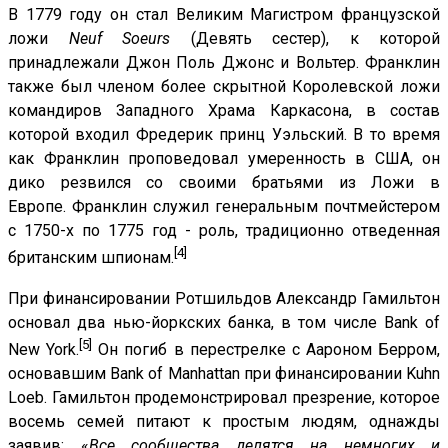
В 1779 году он стал Великим Магистром французской
ложи
Neuf Soeurs
(Девять сестер), к которой
принадлежали Джон Поль Джонс и Вольтер. Франклин
также был членом более скрытной Королевской ложи
командиров Западного Храма Каркасона, в состав
которой входил Фредерик принц Уэльский. В то время
как Франклин проповедовал умеренность в США, он
дико резвился со своими братьями из Ложи в
Европе. Франклин служил генеральным почтмейстером
с 1750-х по 1775 год - роль, традиционно отведенная
[4]
британским шпионам.
При финансировании Ротшильдов Александр Гамильтон
основал два нью-йоркских банка, в том числе Bank of
[5]
New York.
Он погиб в перестрелке с Аароном Берром,
основавшим Bank of Manhattan при финансировании Kuhn
Loeb. Гамильтон продемонстрировал презрение, которое
восемь семей питают к простым людям, однажды
заявив: «
Все сообщества делятся на немногих и