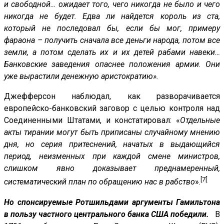
и свободной… ожидает того, чего никогда не было и чего
никогда не будет. Едва ли найдется король из ста,
который не последовал бы, если бы мог, примеру
фараона – получить сначала все деньги народа, потом все
земли, а потом сделать их и их детей рабами навеки…
Банковские заведения опаснее положения армии. Они
уже вырастили денежную аристократию».
Джефферсон наблюдал, как разворачивается
европейско-банковский заговор с целью контроля над
Соединенными Штатами, и констатировал: «
Отдельные
акты тирании могут быть приписаны случайному мнению
дня, но серия притеснений, начатых в выдающийся
период, неизменных при каждой смене министров,
слишком явно доказывает преднамеренный,
[7[
систематический план по обращению нас в рабство
».
Но спонсируемые Ротшильдами аргументы Гамильтона
в пользу частного центрального банка США победили.
В