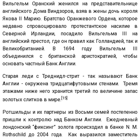
Вильгельм Оранский женился на представительнице
английского Дома Виндзоров, взяв в жены дочь короля
Якова II Марию. Братство Оранжевого Ордена, которое
недавно спровоцировало протестантское насилие в
Северной Ирландии, посадило Вильгельма III на
английский престол, где он правил как Голландией, так и
Великобританией. В 1694 году Вильгельм III
объединился с британской аристократией, чтобы
основать частный Банк Англии.
Старая леди с Треднидл-стрит - так называют Банк
Англии - окружена тридцатифутовыми стенами. Тремя
этажами ниже него хранится третий по величине запас
[15]
золотых слитков в мире.
Ротшильды и их партнеры из Восьми семей постепенно
пришли к контролю над Банком Англии. Ежедневный
лондонский “фиксинг” золота происходил в банке N. M.
Rothschild до 2004 года. Как выразился заместитель