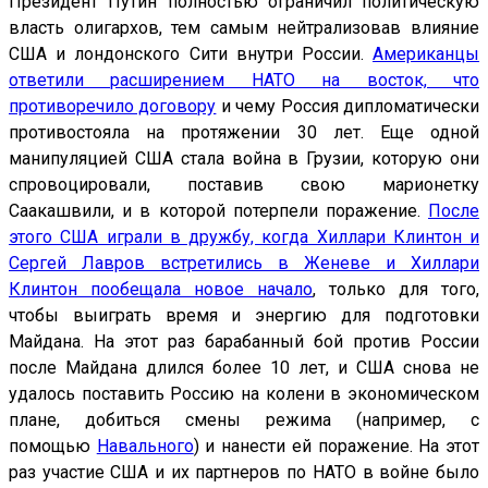
Президент Путин полностью ограничил политическую
власть олигархов, тем самым нейтрализовав влияние
США и лондонского Сити внутри России.
Американцы
ответили расширением НАТО на восток, что
противоречило договору
и чему Россия дипломатически
противостояла на протяжении 30 лет. Еще одной
манипуляцией США стала война в Грузии, которую они
спровоцировали, поставив свою марионетку
Саакашвили, и в которой потерпели поражение.
После
этого США играли в дружбу, когда Хиллари Клинтон и
Сергей Лавров встретились в Женеве и Хиллари
Клинтон пообещала новое начало
, только для того,
чтобы выиграть время и энергию для подготовки
Майдана. На этот раз барабанный бой против России
после Майдана длился более 10 лет, и США снова не
удалось поставить Россию на колени в экономическом
плане, добиться смены режима (например, с
помощью
Навального
) и нанести ей поражение. На этот
раз участие США и их партнеров по НАТО в войне было