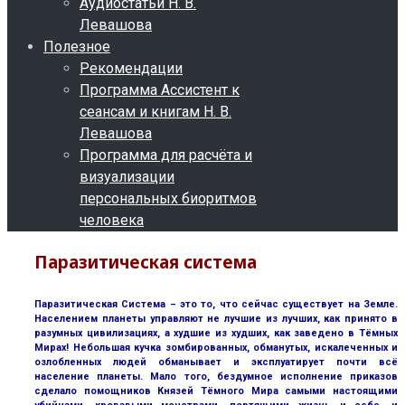
Аудиостатьи Н. В.
Левашова
Полезное
Рекомендации
Программа Ассистент к
сеансам и книгам Н. В.
Левашова
Программа для расчёта и
визуализации
персональных биоритмов
человека
Паразитическая система
Паразитическая Система – это то, что сейчас существует на Земле.
Населением планеты управляют не лучшие из лучших, как принято в
разумных цивилизациях, а худшие из худших, как заведено в Тёмных
Мирах! Небольшая кучка зомбированных, обманутых, искалеченных и
озлобленных людей обманывает и эксплуатирует почти всё
население планеты. Мало того, бездумное исполнение приказов
сделало помощников Князей Тёмного Мира самыми настоящими