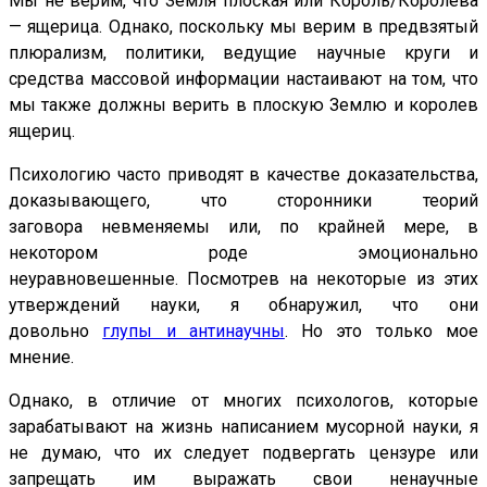
Мы не верим, что Земля плоская или Король/Королева
— ящерица. Однако, поскольку мы верим в предвзятый
плюрализм, политики, ведущие научные круги и
средства массовой информации настаивают на том, что
мы также должны верить в плоскую Землю и королев
ящериц.
Психологию часто приводят в качестве доказательства,
доказывающего, что сторонники теорий
заговора невменяемы или, по крайней мере, в
некотором роде эмоционально
неуравновешенные. Посмотрев на некоторые из этих
утверждений науки, я обнаружил, что они
довольно
глупы и антинаучны
. Но это только мое
мнение.
Однако, в отличие от многих психологов, которые
зарабатывают на жизнь написанием мусорной науки, я
не думаю, что их следует подвергать цензуре или
запрещать им выражать свои ненаучные