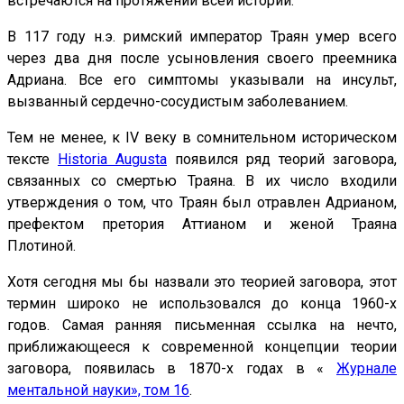
встречаются на протяжении всей истории.
В 117 году н.э. римский император Траян умер всего
через два дня после усыновления своего преемника
Адриана. Все его симптомы указывали на инсульт,
вызванный сердечно-сосудистым заболеванием.
Тем не менее, к IV веку в сомнительном историческом
тексте
Historia Augusta
появился ряд теорий заговора,
связанных со смертью Траяна. В их число входили
утверждения о том, что Траян был отравлен Адрианом,
префектом претория Аттианом и женой Траяна
Плотиной.
Хотя сегодня мы бы назвали это теорией заговора, этот
термин широко не использовался до конца 1960-х
годов. Самая ранняя письменная ссылка на нечто,
приближающееся к современной концепции теории
заговора, появилась в 1870-х годах в «
Журнале
ментальной науки», том 16
.