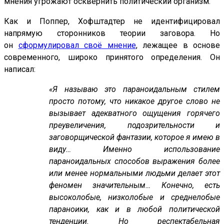
мнения угрожают осквернить политический организм.
Как и Поппер, Хофштадтер не идентифицировал
напрямую сторонников теории заговора. Но
он
сформулировал своё мнение
, лежащее в основе
современного, широко принятого определения. Он
написал:
«Я называю это параноидальным стилем
просто потому, что никакое другое слово не
вызывает адекватного ощущения горячего
преувеличения, подозрительности и
заговорщической фантазии, которое я имею в
виду… Именно использование
параноидальных способов выражения более
или менее нормальными людьми делает этот
феномен значительным… Конечно, есть
высоколобые, низколобые и среднелобые
параноики, как и в любой политической
тенденции. Но респектабельная