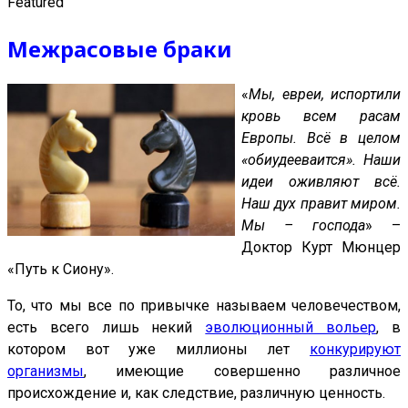
Featured
Межрасовые браки
«
Мы, евреи, испортили
кровь всем расам
Европы. Всё в целом
«обиудееваится». Наши
идеи оживляют всё.
Наш дух правит миром.
Мы – господа
» –
Доктор Курт Мюнцер
«Путь к Сиону».
То, что мы все по привычке называем человечеством,
есть всего лишь некий
эволюционный вольер
, в
котором вот уже миллионы лет
конкурируют
организмы
, имеющие совершенно различное
происхождение и, как следствие, различную ценность.